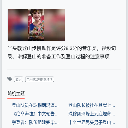
丫头教登山步慢动作是评分8.3分的音乐类，视频记
录、讲解登山的准备工作及登山过程的注意事项
音乐
丫头教登山步慢动作
随机主题
登山队员在珠穆朗玛遭遇了超10级的风暴，危急时刻还是队长站了出来，看的心惊肉跳(8.3分电影片)
登山队长被挂在悬崖上，为了不连累队友，自己割断绳子(8.3分电影片)
《绝命海拔》中文预告 登山探险队挑战冰雪极限(8.3分电影片)
珠穆朗玛峰上到底埋葬了多少尸体? 看完被吓到, 你还敢登山吗?(8.3分纪录片片)
攀登者：队伍组建完毕，准备训练队员，解析登山路线.mp4(8.3分电影片)
十个世界尽头男子登山途中一脚踩空，差点掉下去，幸亏同伴反应快(8.8分纪录片片)