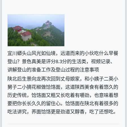
宜川蟒头山风光如仙境，远道而来的小伙吃什么早餐
登山？景色真美是评分8.3分的生活类，视频记录、
讲解登山的准备工作及登山过程的注意事项
陕北后生景向龙再次回到丈母娘家，和小姨子二英小
舅子二小摘花椒做饸饹面，这道陕西美食有着悠久的
历史传统，饸饹面又粗又长吃着有嚼劲，也意味着想
要把你长长久久的留住心。饸饹面在陕北有着很多的
吃法讲究，荞面饸饹更是劲道又醇香，吃了还想吃。