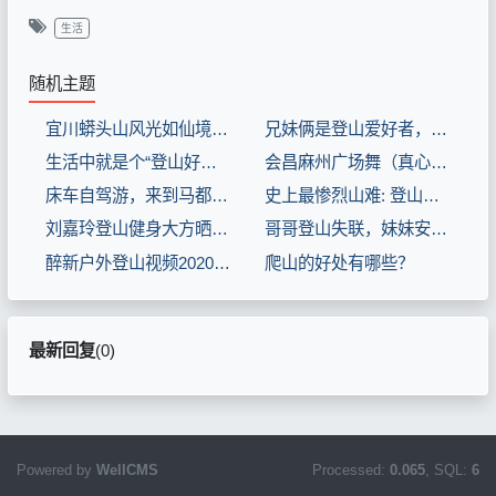
生活
随机主题
宜川蟒头山风光如仙境，远道而来的小伙吃什么早餐登山？景色真美(8.3分生活片)
兄妹俩是登山爱好者，妹妹被困在峭壁上，哥哥不畏艰险去营救(8.3分电影片)
生活中就是个“登山好手”？角色原型是登山英雄夏伯渝 东方电影报道 20190927(8.3分娱乐片)
会昌麻州广场舞（真心真意过一生）登山步健身操(8.3分音乐片)
床车自驾游，来到马都，登山看美景(8.3分旅游片)
史上最惨烈山难: 登山队员挑战珠穆朗玛峰, 返回途中全数牺牲(8.3分电影片)
刘嘉玲登山健身大方晒照 装备齐全素颜气色好(8.3分娱乐片)
哥哥登山失联，妹妹安慰嫂子，看到冰箱的肉，立马报警(8.3分生活片)
醉新户外登山视频2020.05.30(8.3分生活片)
爬山的好处有哪些？
最新回复
(
0
)
Powered by
WellCMS
Processed:
0.065
, SQL:
6