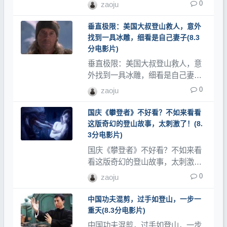
来，看的心惊肉跳是评分8.3分的电
0
zaoju
影类，登山网记录了大量登山视
频、登山教程和登山记录片。
垂直极限：美国大叔登山救人，意外
找到一具冰雕，细看是自己妻子(8.3
分电影片)
垂直极限：美国大叔登山救人，意
外找到一具冰雕，细看是自己妻子
是评分8.3分的电影类，登山网记录
0
zaoju
了大量登山视频、登山教程和登山
记录片。
国庆《攀登者》不好看？不如来看看
这版奇幻的登山故事，太刺激了！(8.
3分电影片)
国庆《攀登者》不好看？不如来看
看这版奇幻的登山故事，太刺激
了！是评分8.3分的电影类，登山网
0
zaoju
记录了大量登山视频、登山教程和
登山记录片。
中国功夫混剪，过手如登山，一步一
重天(8.3分电影片)
中国功夫混剪，过手如登山，一步