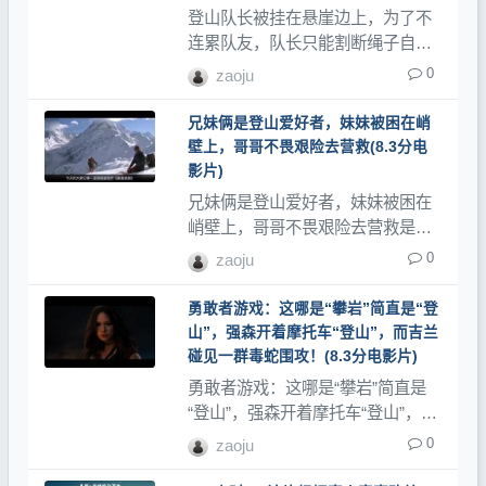
登山队长被挂在悬崖边上，为了不
连累队友，队长只能割断绳子自尽
是评分8.3分的电影类，登山网记录
0
zaoju
了大量登山视频、登山教程和登山
记录片。
兄妹俩是登山爱好者，妹妹被困在峭
壁上，哥哥不畏艰险去营救(8.3分电
影片)
兄妹俩是登山爱好者，妹妹被困在
峭壁上，哥哥不畏艰险去营救是评
分8.3分的电影类，登山网记录了大
0
zaoju
量登山视频、登山教程和登山记录
片。
勇敢者游戏：这哪是“攀岩”简直是“登
山”，强森开着摩托车“登山”，而吉兰
碰见一群毒蛇围攻！(8.3分电影片)
勇敢者游戏：这哪是“攀岩”简直是
“登山”，强森开着摩托车“登山”，而
吉兰碰见一群毒蛇围攻！是评分8.3
0
zaoju
分的电影类，登山网记录了大量登