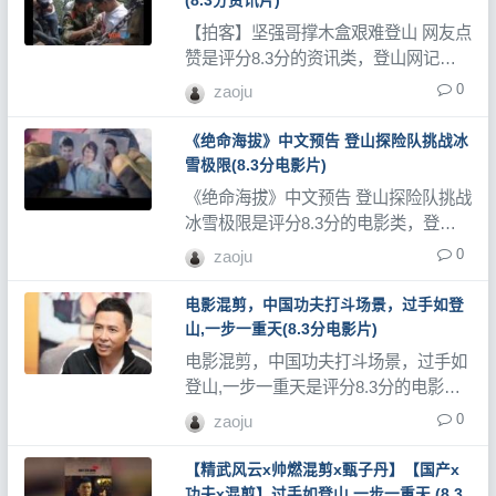
(8.3分资讯片)
【拍客】坚强哥撑木盒艰难登山 网友点
赞是评分8.3分的资讯类，登山网记录
了大量登山视频、登山教程和登山记录
0
zaoju
片。
《绝命海拔》中文预告 登山探险队挑战冰
雪极限(8.3分电影片)
《绝命海拔》中文预告 登山探险队挑战
冰雪极限是评分8.3分的电影类，登山
网记录了大量登山视频、登山教程和登
0
zaoju
山记录片。
电影混剪，中国功夫打斗场景，过手如登
山,一步一重天(8.3分电影片)
电影混剪，中国功夫打斗场景，过手如
登山,一步一重天是评分8.3分的电影
类，登山网记录了大量登山视频、登山
0
zaoju
教程和登山记录片。
【精武风云x帅燃混剪x甄子丹】【国产x
功夫x混剪】过手如登山,一步一重天.(8.3