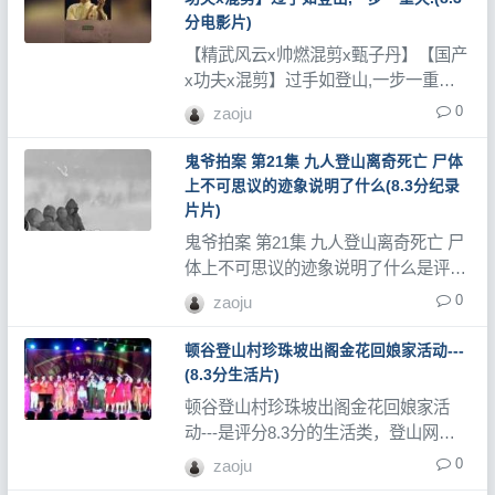
分电影片)
【精武风云x帅燃混剪x甄子丹】【国产
x功夫x混剪】过手如登山,一步一重天.
是评分8.3分的电影类，登山网记录了
0
zaoju
大量登山视频、登山教程和登山记录
片。
鬼爷拍案 第21集 九人登山离奇死亡 尸体
上不可思议的迹象说明了什么(8.3分纪录
片片)
鬼爷拍案 第21集 九人登山离奇死亡 尸
体上不可思议的迹象说明了什么是评分
8.3分的纪录片类，登山网记录了大量
0
zaoju
登山视频、登山教程和登山记录片。
顿谷登山村珍珠坡出阁金花回娘家活动---
(8.3分生活片)
顿谷登山村珍珠坡出阁金花回娘家活
动---是评分8.3分的生活类，登山网记
录了大量登山视频、登山教程和登山记
0
zaoju
录片。