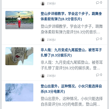
西湖#杭州#西湖风景名胜区#登山#爬山
0
zaoju
#是评分8.3分的旅游类，登山网记录了
大量登山视频、登山教程和登山记录
登山步详细教学，学会这个步子，跳舞身
片。
体柔软有弹力(8.3分音乐片)
登山步详细教学，学会这个步子，跳舞
身体柔软有弹力是评分8.3分的音乐
类，登山网记录了大量登山视频、登山
0
zaoju
教程和登山记录片。
非人哉：九月变成九尾狐登山，被苍耳子
扎惨了(8.3分娱乐片)
非人哉：九月变成九尾狐登山，被苍耳
子扎惨了是评分8.3分的娱乐类，登山
网记录了大量登山视频、登山教程和登
0
zaoju
山记录片。
登山出意外，这种情况，小伙只能选择自
杀(8.3分电影片)
登山出意外，这种情况，小伙只能选择
自杀是评分8.3分的电影类，登山网记