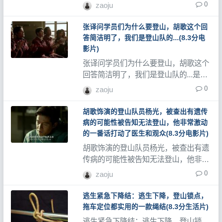
录了大量登山视频、登山教程和登山记
0
zaoju
录片。
张译问学员们为什么要登山，胡歌这个回
答简洁明了，我们是登山队的...(8.3分电
影片)
张译问学员们为什么要登山，胡歌这个
回答简洁明了，我们是登山队的...是评
分8.3分的电影类，登山网记录了大量
0
zaoju
登山视频、登山教程和登山记录片。
胡歌饰演的登山队员杨光，被查出有遗传
病的可能性被告知无法登山，他非常激动
的一番话打动了医生和观众(8.3分电影片)
胡歌饰演的登山队员杨光，被查出有遗
传病的可能性被告知无法登山，他非常
激动的一番话打动了医生和观众是评分
0
zaoju
8.3分的电影类，登山网记录了大量登
山视频、登山教程和登山记录片。
逃生紧急下降结：逃生下降，登山锁点，
拖车定位都实用的一款绳结(8.3分生活片)
逃生紧急下降结：逃生下降，登山锁